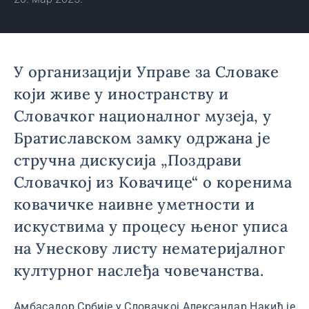
У организацији Управе за Словаке
који живе у иностранству и
Словачког националног музеја, у
Братиславском замку одржана је
стручна дискусија „Поздрави
Словачкој из Ковачице“ о коренима
ковачичке наивне уметности и
искуствима у процесу њеног уписа
на Унескову листу нематеријалног
културног наслеђа човечанства.
Амбасадор Србије у Словачкој Александар Накић је