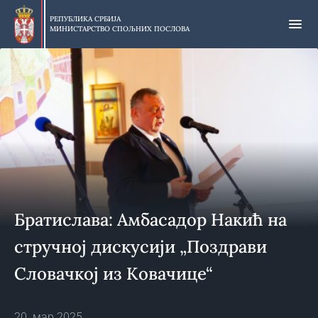
Прескочи
на
РЕПУБЛИКА СРБИЈА
МИНИСТАРСТВО СПОЉНИХ ПОСЛОВА
главни
део
садржаја
Братислава: Амбасадор Накић на
стручној дискусији „Поздрави
Словачкој из Ковачице“
20. мар 2025.