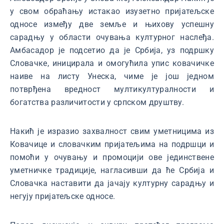
у свом обраћању истакао изузетно пријатељске
односе између две земље и њихову успешну
сарадњу у области очувања културног наслеђа.
Амбасадор је подсетио да је Србија, уз подршку
Словачке, иницирала и омогућила упис ковачичке
наиве на листу Унеска, чиме је још једном
потврђена вредност мултикултуралности и
богатства различитости у српском друштву.
Накић је изразио захвалност свим уметницима из
Ковачице и словачким пријатељима на подршци и
помоћи у очувању и промоцији ове јединствене
уметничке традиције, нагласивши да ће Србија и
Словачка наставити да јачају културну сарадњу и
негују пријатељске односе.