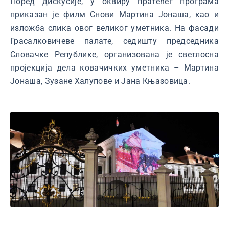
Поред дискусије, у оквиру пратећег програма
приказан је филм Снови Мартина Јонаша, као и
изложба слика овог великог уметника. На фасади
Грасалковичеве палате, седишту председника
Словачке Републике, организована је светлосна
пројекција дела ковачичких уметника – Мартина
Јонаша, Зузане Халупове и Јана Књазовица.