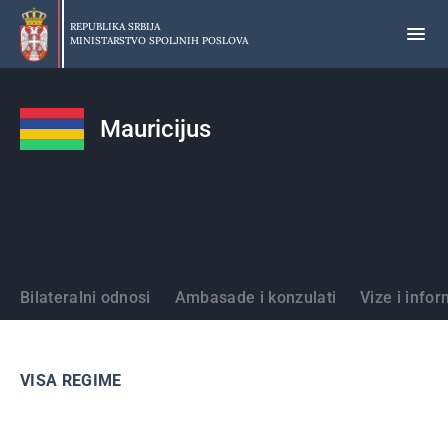
Preskoči
na
REPUBLIKA SRBIJA
MINISTARSTVO SPOLJNIH POSLOVA
glavni
deo
sadržaja
Mauricijus
Države
Bilateralni odnosi
Ambasade i konzulati
Vize i infor
VISA REGIME