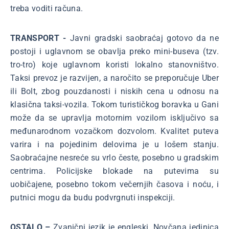
treba voditi računa.
TRANSPORT -
Javni gradski saobraćaj gotovo da ne
postoji i uglavnom se obavlja preko mini-buseva (tzv.
tro-tro) koje uglavnom koristi lokalno stanovništvo.
Taksi prevoz je razvijen, a naročito se preporučuje Uber
ili Bolt, zbog pouzdanosti i niskih cena u odnosu na
klasična taksi-vozila. Tokom turističkog boravka u Gani
može da se upravlja motornim vozilom isključivo sa
međunarodnom vozačkom dozvolom. Kvalitet puteva
varira i na pojedinim delovima je u lošem stanju.
Saobraćajne nesreće su vrlo česte, posebno u gradskim
centrima. Policijske blokade na putevima su
uobičajene, posebno tokom večernjih časova i noću, i
putnici mogu da budu podvrgnuti inspekciji.
OSTALO –
Zvanični jezik je engleski. Novčana jedinica