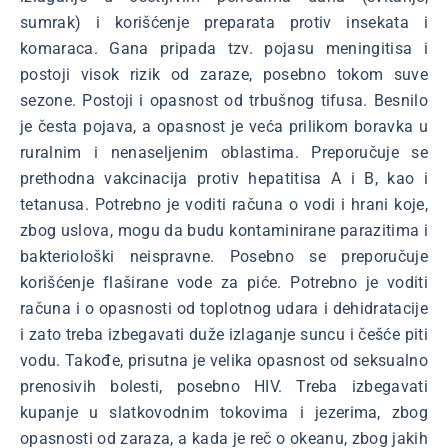
sumrak) i korišćenje preparata protiv insekata i
komaraca. Gana pripada tzv. pojasu meningitisa i
postoji visok rizik od zaraze, posebno tokom suve
sezone. Postoji i opasnost od trbušnog tifusa. Besnilo
je česta pojava, a opasnost je veća prilikom boravka u
ruralnim i nenaseljenim oblastima. Preporučuje se
prethodna vakcinacija protiv hepatitisa A i B, kao i
tetanusa. Potrebno je voditi računa o vodi i hrani koje,
zbog uslova, mogu da budu kontaminirane parazitima i
bakteriološki neispravne. Posebno se preporučuje
korišćenje flaširane vode za piće. Potrebno je voditi
računa i o opasnosti od toplotnog udara i dehidratacije
i zato treba izbegavati duže izlaganje suncu i češće piti
vodu. Takođe, prisutna je velika opasnost od seksualno
prenosivih bolesti, posebno HIV. Treba izbegavati
kupanje u slatkovodnim tokovima i jezerima, zbog
opasnosti od zaraza, a kada je reč o okeanu, zbog jakih