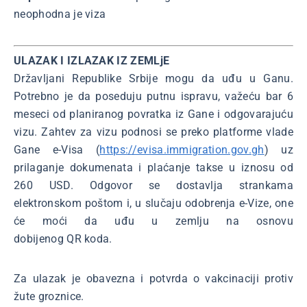
neophodna je viza
ULAZAK I IZLAZAK IZ ZEMLjE
Državljani Republike Srbije mogu da uđu u Ganu.
Potrebno je da poseduju putnu ispravu, važeću bar 6
meseci od planiranog povratka iz Gane i odgovarajuću
vizu. Zahtev za vizu podnosi se preko platforme vlade
Gane e-Visa (
https://evisa.immigration.gov.gh
) uz
prilaganje dokumenata i plaćanje takse u iznosu od
260 USD. Odgovor se dostavlja strankama
elektronskom poštom i, u slučaju odobrenja e-Vize, one
će moći da uđu u zemlju na osnovu
dobijenog QR koda.
Za ulazak je obavezna i potvrda o vakcinaciji protiv
žute groznice.