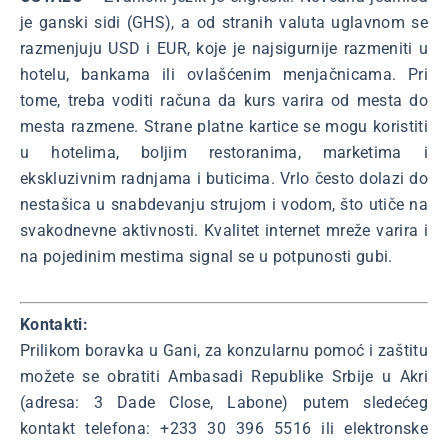
je ganski sidi (GHS), a od stranih valuta uglavnom se
razmenjuju USD i EUR, koje je najsigurnije razmeniti u
hotelu, bankama ili ovlašćenim menjačnicama. Pri
tome, treba voditi računa da kurs varira od mesta do
mesta razmene. Strane platne kartice se mogu koristiti
u hotelima, boljim restoranima, marketima i
ekskluzivnim radnjama i buticima. Vrlo često dolazi do
nestašica u snabdevanju strujom i vodom, što utiče na
svakodnevne aktivnosti. Kvalitet internet mreže varira i
na pojedinim mestima signal se u potpunosti gubi.
Kontakti:
Prilikom boravka u Gani, za konzularnu pomoć i zaštitu
možete se obratiti Ambasadi Republike Srbije u Akri
(adresa: 3 Dade Close, Labone) putem sledećeg
kontakt telefona: +233 30 396 5516 ili elektronske