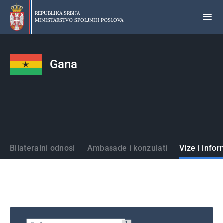
Preskoči
na
REPUBLIKA SRBIJA
MINISTARSTVO SPOLJNIH POSLOVA
glavni
deo
sadržaja
Gana
Države
Bilateralni odnosi
Ambasade i konzulati
Vize i infor