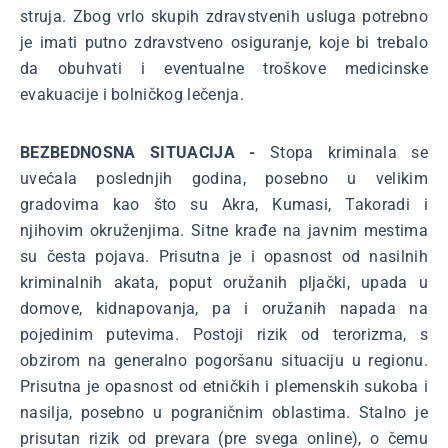
struja. Zbog vrlo skupih zdravstvenih usluga potrebno
je imati putno zdravstveno osiguranje, koje bi trebalo
da obuhvati i eventualne troškove medicinske
evakuacije i bolničkog lečenja.
BEZBEDNOSNA SITUACIJA -
Stopa kriminala se
uvećala poslednjih godina, posebno u velikim
gradovima kao što su Akra, Kumasi, Takoradi i
njihovim okruženjima. Sitne krađe na javnim mestima
su česta pojava. Prisutna je i opasnost od nasilnih
kriminalnih akata, poput oružanih pljački, upada u
domove, kidnapovanja, pa i oružanih napada na
pojedinim putevima. Postoji rizik od terorizma, s
obzirom na generalno pogoršanu situaciju u regionu.
Prisutna je opasnost od etničkih i plemenskih sukoba i
nasilja, posebno u pograničnim oblastima. Stalno je
prisutan rizik od prevara (pre svega online), o čemu