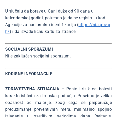
U slučaju da borave u Gani duže od 90 dana u
kalendarskoj godini, potrebno je da se registruju kod
Agencije za nacionalnu identifikaciju (
https://nia.gov.g
h/
) i da izvade ličnu kartu za strance.
SOCIJALNI SPORAZUMI
Nije zaključen socijalni sporazum.
KORISNE INFORMACIJE
ZDRAVSTVENA SITUACIJA –
Postoji rizik od bolesti
karakterističnih za tropska područja. Posebno je velika
opasnost od malarije, zbog čega se preporučuje
preduzimanje preventivnih mera, minimalno spoljno
izlaganje u osetljivim periodima dana (svitanje,