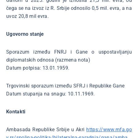
Ganom u 2025. godini je iznosila 21,3 mil. evra, od
čega se na izvoz iz R. Srbije odnosilo 0,5 mil. evra, a na
uvoz 20,8 mil evra.
Ugovorno stanje
Sporazum između FNRJ i Gane o uspostavljanju
diplomatskih odnosa (razmena nota)
Datum potpisa: 13.01.1959.
Trgovinski sporazum između SFRJ i Republike Gane
Datum stupanja na snagu: 10.11.1969.
Kontakti
Ambasada Republike Srbije u Akri
https://www.mfa.go
v.rs/spoljna-politika/bilateralna-saradnja/gana/amba