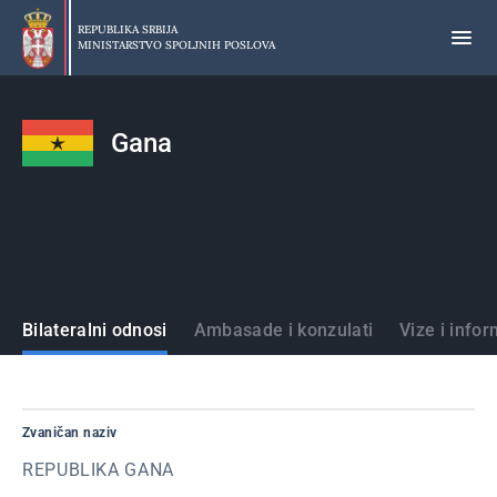
Preskoči
na
REPUBLIKA SRBIJA
MINISTARSTVO SPOLJNIH POSLOVA
glavni
deo
sadržaja
Gana
Države
Bilateralni odnosi
Ambasade i konzulati
Vize i infor
Zvaničan naziv
REPUBLIKA GANA