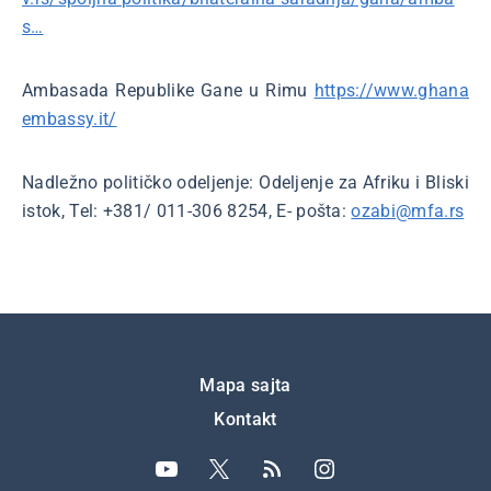
s…
Ambasada Republike Gane u Rimu
https://www.ghana
embassy.it/
Nadležno političko odeljenje: Odeljenje za Afriku i Bliski
istok, Tel: +381/ 011-306 8254, E- pošta:
ozabi@mfa.rs
Подножје
Mapa sajta
Kontakt