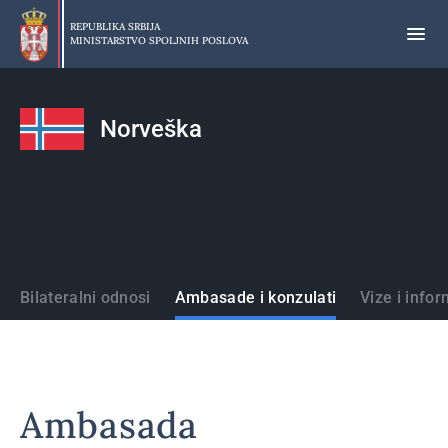
Preskoči
na
REPUBLIKA SRBIJA
MINISTARSTVO SPOLJNIH POSLOVA
glavni
deo
sadržaja
Norveška
Države
Bilateralni odnosi
Ambasade i konzulati
Vize i infor
Ambasada