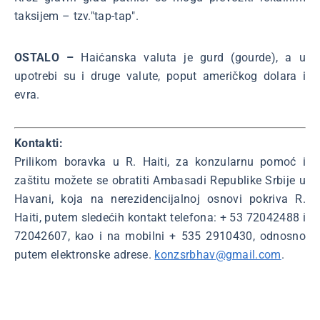
taksijem – tzv."tap-tap".
OSTALO –
Haićanska valuta je gurd (gourde), a u
upotrebi su i druge valute, poput američkog dolara i
evra.
Kontakti:
Prilikom boravka u R. Haiti, za konzularnu pomoć i
zaštitu možete se obratiti Ambasadi Republike Srbije u
Havani, koja na nerezidencijalnoj osnovi pokriva R.
Haiti, putem sledećih kontakt telefona: + 53 72042488 i
72042607, kao i na mobilni + 535 2910430, odnosno
putem elektronske adrese.
konzsrbhav@gmail.com
.