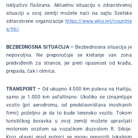
isključivo flaširana. Aktuelnu situaciju o zdravstvenoj
situaciji u ovoj zemlji možete naći na sajtu Svetske
zdravstvene organizacije
https://www.who.int/countrie
s/hti/
.
BEZBEDNOSNA SITUACIJA –
Bezbednosna situacija je
nepovoljna. Ne preporučuje se kretanje van zona
predviđenih za strance, jer preti opasnost od krađa,
prepada, čak i otmica.
TRANSPORT –
Od ukupno 4.000 km puteva na Haitiju,
samo je 1.000 km asfaltirano. Ukoliko se iznajmljuje
vozilo (pri aerodromu, od predstavništava inostranih
firmi) poželjno je da to bude terensko vozilo. Tokom
turističkog boravka u ovoj zemlji možete upravljati
motornim vozilom sa vozačkom dozvolom R. Srbije.
Kroz glavni grad putnici se mogu prevoziti lokalnim