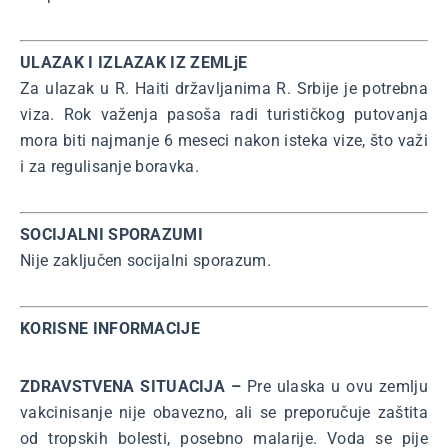
ULAZAK I IZLAZAK IZ ZEMLjE
Za ulazak u R. Haiti državljanima R. Srbije je potrebna
viza. Rok važenja pasoša radi turističkog putovanja
mora biti najmanje 6 meseci nakon isteka vize, što važi
i za regulisanje boravka.
SOCIJALNI SPORAZUMI
Nije zaključen socijalni sporazum.
KORISNE INFORMACIJE
ZDRAVSTVENA SITUACIJA –
Pre ulaska u ovu zemlju
vakcinisanje nije obavezno, ali se preporučuje zaštita
od tropskih bolesti, posebno malarije. Voda se pije