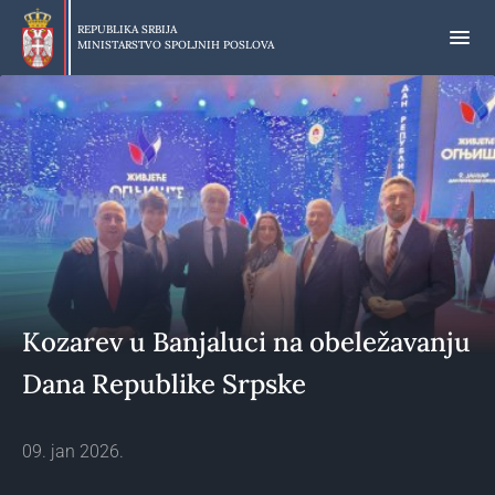
Preskoči
na
REPUBLIKA SRBIJA
MINISTARSTVO SPOLJNIH POSLOVA
glavni
deo
sadržaja
Kozarev u Banjaluci na obeležavanju
Dana Republike Srpske
09. jan 2026.