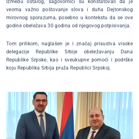
Između ostalog, sagovornici su konstatovali da je
veoma važno poštovanje slova i duha Dejtonskog
mirovnog sporazuma, posebno u kontekstu da se ove
godine obeležava 30 godina od njegovog potpisivanja.
Tom prilikom, naglašen je i značaj prisustva visoke
delegacije Republike Srbije obeležavanju Dana
Republike Srpske, kao i sveukupne pomoći i podrške
koju Republika Srbija pruža Republici Srpskoj.