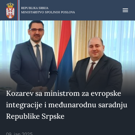
Preskoči
na
REPUBLIKA SRBIJA
MINISTARSTVO SPOLJNIH POSLOVA
glavni
deo
sadržaja
Kozarev sa ministrom za evropske
integracije i međunarodnu saradnju
Republike Srpske
09. jan 2025.