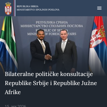
Preskoči
na
REPUBLIKA SRBIJA
MINISTARSTVO SPOLJNIH POSLOVA
glavni
deo
sadržaja
Bilateralne političke konsultacije
Republike Srbije i Republike Južne
Afrike
15. apr 2026.