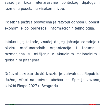
saradnje, kroz intenziviranje političkog dijaloga i
razmenu poseta na visokom nivou.
Posebna pažnja posvećena je razvoju odnosa u oblasti
ekonomije, poljoprivrede i informacionih tehnologija.
Istaknut je, takođe, značaj daljeg jačanja saradnje u
okviru međunarodnih organizacija i foruma i
razmenjena su mišljenja o aktuelnim regionalnim i
globalnim pitanjima.
Državni sekretar Jović izrazio je zahvalnost Republici
Južnoj Africi na potvrdi učešća na Specijalizovanoj
izložbi Ekspo 2027 u Beogradu.