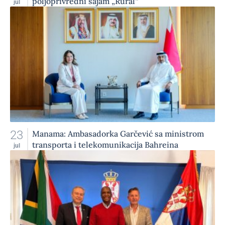
poljoprivredni sajam „Rural“
jul
23
Manama: Ambasadorka Garčević sa ministrom
transporta i telekomunikacija Bahreina
jul