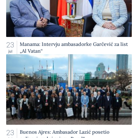
23
Manama: Intervju ambasadorke Garčević za list
„Al Vatan“
jul
23
Buenos Ajres: Ambasador Lazić posetio