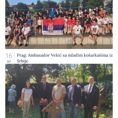
16
Prag: Ambasador Vekić sa mladim košarkašima iz
Srbije
jul