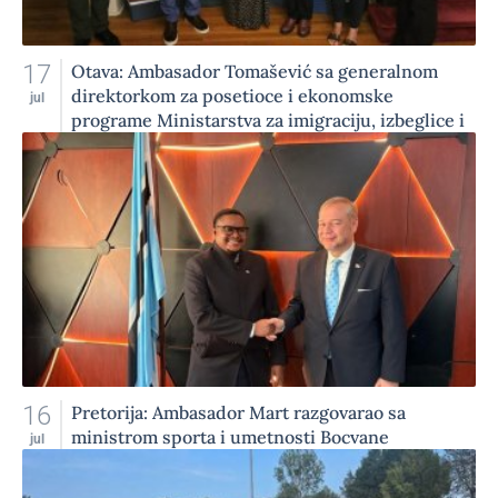
17
Otava: Ambasador Tomašević sa generalnom
direktorkom za posetioce i ekonomske
jul
programe Ministarstva za imigraciju, izbeglice i
državljanstvo Kanade
16
Pretorija: Ambasador Mart razgovarao sa
ministrom sporta i umetnosti Bocvane
jul