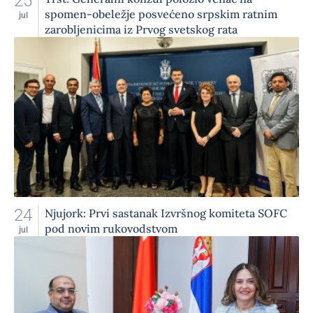
25
spomen-obeležje posvećeno srpskim ratnim
jul
zarobljenicima iz Prvog svetskog rata
24
Njujork: Prvi sastanak Izvršnog komiteta SOFC
pod novim rukovodstvom
jul