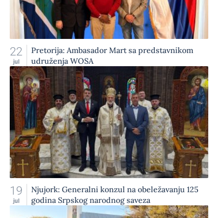
22
Pretorija: Ambasador Mart sa predstavnikom
udruženja WOSA
jul
19
Njujork: Generalni konzul na obeležavanju 125
godina Srpskog narodnog saveza
jul