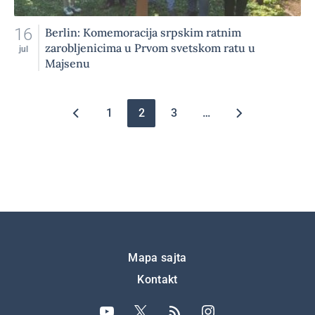
16
Berlin: Komemoracija srpskim ratnim
zarobljenicima u Prvom svetskom ratu u
jul
Majsenu
Pagination
1
2
3
…
Подножје
Mapa sajta
Kontakt