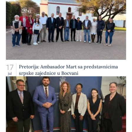
17
Pretorija: Ambasador Mart sa predstavnicima
srpske zajednice u Bocvani
jul