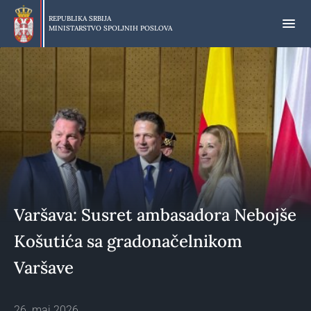
Preskoči
na
REPUBLIKA SRBIJA
MINISTARSTVO SPOLJNIH POSLOVA
glavni
deo
sadržaja
Varšava: Susret ambasadora Nebojše
Košutića sa gradonačelnikom
Varšave
26. maj 2026.