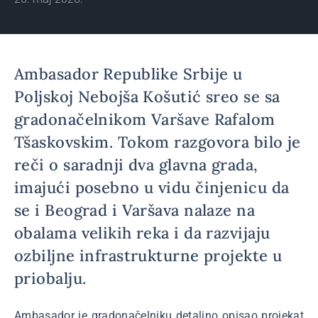
Ambasador Republike Srbije u
Poljskoj Nebojša Košutić sreo se sa
gradonačelnikom Varšave Rafalom
Tšaskovskim. Tokom razgovora bilo je
reči o saradnji dva glavna grada,
imajući posebno u vidu činjenicu da
se i Beograd i Varšava nalaze na
obalama velikih reka i da razvijaju
ozbiljne infrastrukturne projekte u
priobalju.
Ambasador je gradonačelniku detaljno opisao projekat