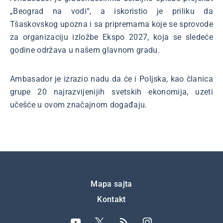
„Beograd na vodi“, a iskoristio je priliku da
Tšaskovskog upozna i sa pripremama koje se sprovode
za organizaciju izložbe Ekspo 2027, koja se sledeće
godine održava u našem glavnom gradu.
Ambasador je izrazio nadu da će i Poljska, kao članica
grupe 20 najrazvijenijih svetskih ekonomija, uzeti
učešće u ovom značajnom događaju.
Подножје
Mapa sajta
Kontakt