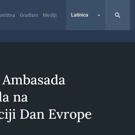
Latinica
vništva
Građani
Mediji
: Ambasada
la na
ciji Dan Evrope