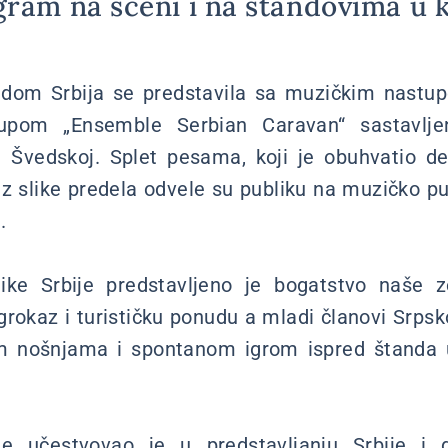
gram na sceni i na štandovima u 
edom Srbija se predstavila sa muzičkim nastu
rupom „Ensemble Serbian Caravan“ sastavlj
u Švedskoj. Splet pesama, koji je obuhvatio d
uz slike predela odvele su publiku na muzičko pu
.
ike Srbije predstavljeno je bogatstvo naše z
 igrokaz i turističku ponudu a mladi članovi Srp
im nošnjama i spontanom igrom ispred štanda u
e učestvovao je u predstavljanju Srbije i d