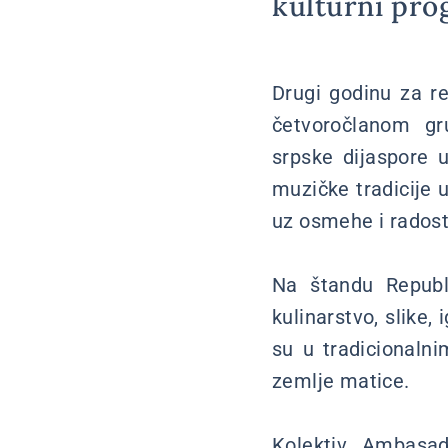
kulturni pro
Drugi godinu za r
četvoročlanom g
srpske dijaspore 
muzičke tradicije 
uz osmehe i radost
Na štandu Republ
kulinarstvo, slike,
su u tradicionaln
zemlje matice.
Kolektiv Ambasad