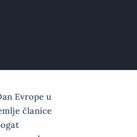
 Dan Evrope u
emlje članice
bogat