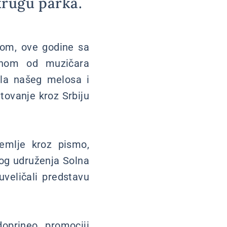
krugu parka.
pom, ove godine sa
enom od muzičara
ela našeg melosa i
tovanje kroz Srbiju
emlje kroz pismo,
skog udruženja Solna
veličali predstavu
oprineo promociji