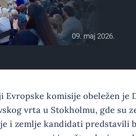
09. maj 2026.
ji Evropske komisije obeležen je
vskog vrta u Stokholmu, gde su z
e i zemlje kandidati predstavili 