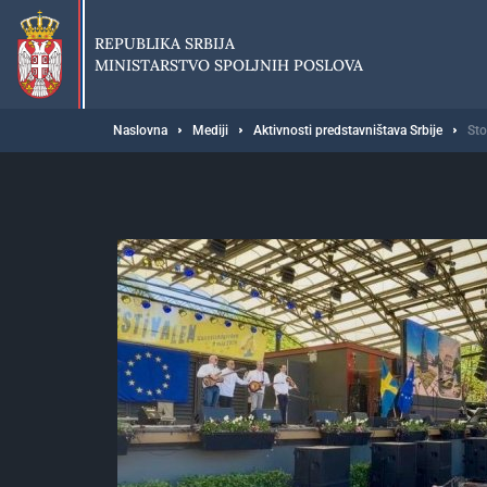
Preskoči
na
REPUBLIKA SRBIJA
glavni
MINISTARSTVO SPOLJNIH POSLOVA
deo
sadržaja
Breadcrumb
Naslovna
Mediji
Aktivnosti predstavništava Srbije
Sto