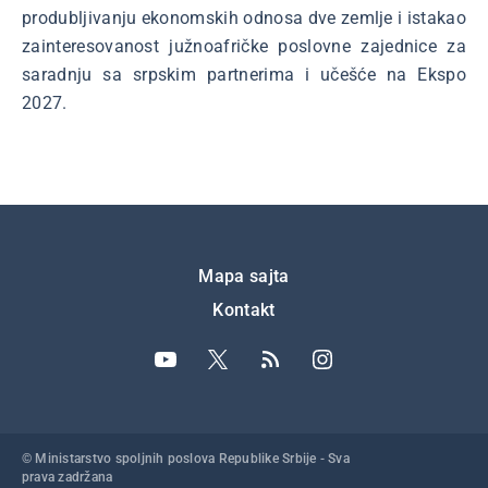
produbljivanju ekonomskih odnosa dve zemlje i istakao
zainteresovanost južnoafričke poslovne zajednice za
saradnju sa srpskim partnerima i učešće na Ekspo
2027.
Подножје
Mapa sajta
Kontakt
© Ministarstvo spoljnih poslova Republike Srbije - Sva
prava zadržana