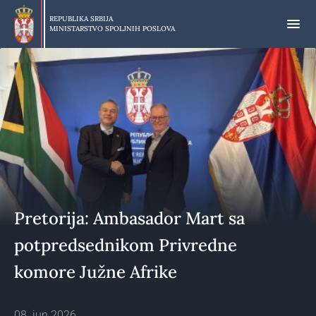
Preskoči
na
REPUBLIKA SRBIJA
MINISTARSTVO SPOLJNIH POSLOVA
glavni
deo
sadržaja
Pretorija: Ambasador Mart sa
potpredsednikom Privredne
komore Južne Afrike
08. jun 2026.