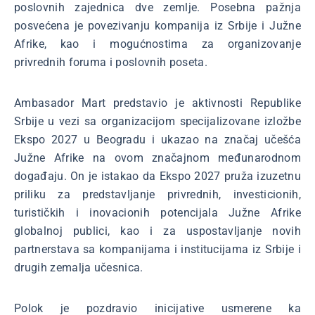
poslovnih zajednica dve zemlje. Posebna pažnja
posvećena je povezivanju kompanija iz Srbije i Južne
Afrike, kao i mogućnostima za organizovanje
privrednih foruma i poslovnih poseta.
Ambasador Mart predstavio je aktivnosti Republike
Srbije u vezi sa organizacijom specijalizovane izložbe
Ekspo 2027 u Beogradu i ukazao na značaj učešća
Južne Afrike na ovom značajnom međunarodnom
događaju. On je istakao da Ekspo 2027 pruža izuzetnu
priliku za predstavljanje privrednih, investicionih,
turističkih i inovacionih potencijala Južne Afrike
globalnoj publici, kao i za uspostavljanje novih
partnerstava sa kompanijama i institucijama iz Srbije i
drugih zemalja učesnica.
Polok je pozdravio inicijative usmerene ka