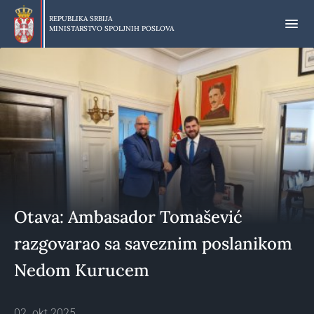
Preskoči
na
REPUBLIKA SRBIJA
MINISTARSTVO SPOLJNIH POSLOVA
glavni
deo
sadržaja
Otava: Ambasador Tomašević
razgovarao sa saveznim poslanikom
Nedom Kurucem
02. okt 2025.