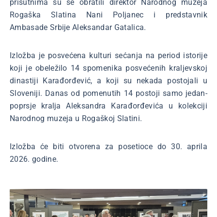
prisutnima su se obratili direktor Narodnog muzeja
Rogaška Slatina Nani Poljanec i predstavnik
Ambasade Srbije Aleksandar Gatalica.
Izložba je posvećena kulturi sećanja na period istorije
koji je obeležilo 14 spomenika posvećenih kraljevskoj
dinastiji Karađorđević, a koji su nekada postojali u
Sloveniji. Danas od pomenutih 14 postoji samo jedan-
poprsje kralja Aleksandra Karađorđevića u kolekciji
Narodnog muzeja u Rogaškoj Slatini.
Izložba će biti otvorena za posetioce do 30. aprila
2026. godine.