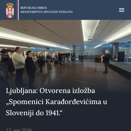
Preskoči
na
REPUBLIKA SRBIJA
MINISTARSTVO SPOLJNIH POSLOVA
glavni
deo
sadržaja
Ljubljana: Otvorena izložba
„Spomenici Karađorđevićima u
Sloveniji do 1941.“
17. apr 2026.