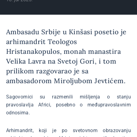
Ambasadu Srbije u Kinšasi posetio je
arhimandrit Teologos
Hristanakopulos, monah manastira
Velika Lavra na Svetoj Gori, i tom
prilikom razgovarao je sa
ambasadorom Miroljubom Jevtićem.
Sagovornici su razmenili mišljenja o stanju
pravoslavlja Africi, posebno o međupravoslavnim
odnosima.
Arhimandrit, koji je po svetovnom obrazovanju