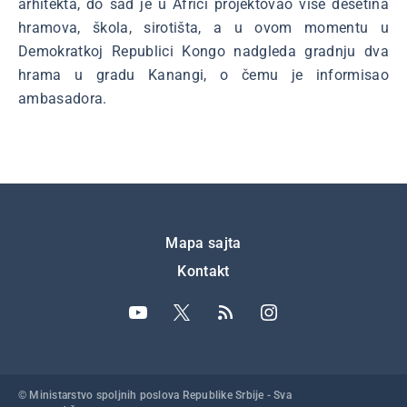
arhitekta, do sad je u Africi projektovao više desetina
hramova, škola, sirotišta, a u ovom momentu u
Demokratkoj Republici Kongo nadgleda gradnju dva
hrama u gradu Kanangi, o čemu je informisao
ambasadora.
Подножје
Mapa sajta
Kontakt
© Ministarstvo spoljnih poslova Republike Srbije - Sva