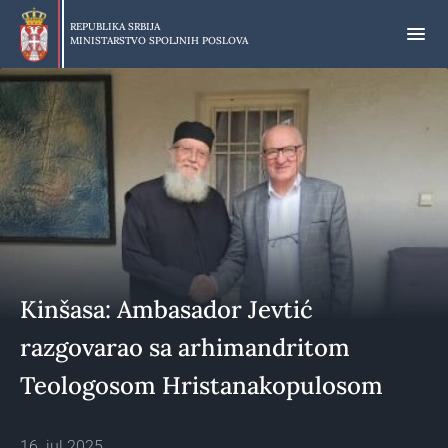
Preskoči
na
REPUBLIKA SRBIJA
MINISTARSTVO SPOLJNIH POSLOVA
glavni
deo
sadržaja
Kinšasa: Ambasador Jevtić
razgovarao sa arhimandritom
Teologosom Hristanakopulosom
16. jul 2025.