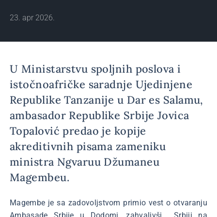
23. apr 2026.
U Ministarstvu spoljnih poslova i
istočnoafričke saradnje Ujedinjene
Republike Tanzanije u Dar es Salamu,
ambasador Republike Srbije Jovica
Topalović predao je kopije
akreditivnih pisama zameniku
ministra Ngvaruu Džumaneu
Magembeu.
Magembe je sa zadovoljstvom primio vest o otvaranju
Ambasade Srbije u Dodomi, zahvalivši Srbiji na