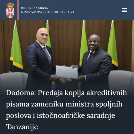
Preskoči
na
REPUBLIKA SRBIJA
MINISTARSTVO SPOLJNIH POSLOVA
glavni
deo
sadržaja
Dodoma: Predaja kopija akreditivnih
pisama zameniku ministra spoljnih
poslova i istočnoafričke saradnje
Tanzanije