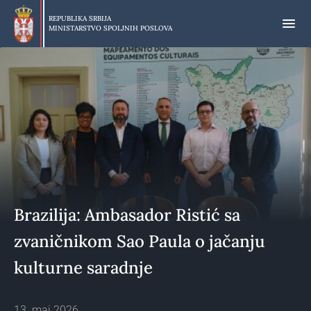
Preskoči
na
REPUBLIKA SRBIJA
MINISTARSTVO SPOLJNIH POSLOVA
glavni
deo
sadržaja
Brazilija: Ambasador Ristić sa
zvaničnikom Sao Paula o jačanju
kulturne saradnje
13. maj 2026.