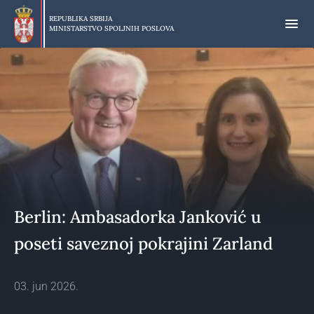
Preskoči
na
REPUBLIKA SRBIJA
MINISTARSTVO SPOLJNIH POSLOVA
glavni
deo
sadržaja
Berlin: Ambasadorka Janković u
poseti saveznoj pokrajini Zarland
03. jun 2026.