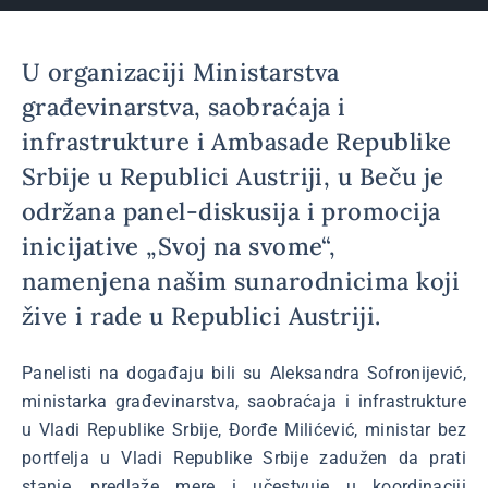
U organizaciji Ministarstva
građevinarstva, saobraćaja i
infrastrukture i Ambasade Republike
Srbije u Republici Austriji, u Beču je
održana panel-diskusija i promocija
inicijative „Svoj na svome“,
namenjena našim sunarodnicima koji
žive i rade u Republici Austriji.
Panelisti na događaju bili su Aleksandra Sofronijević,
ministarka građevinarstva, saobraćaja i infrastrukture
u Vladi Republike Srbije, Đorđe Milićević, ministar bez
portfelja u Vladi Republike Srbije zadužen da prati
stanje, predlaže mere i učestvuje u koordinaciji