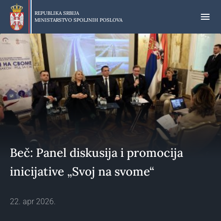
Preskoči
na
REPUBLIKA SRBIJA
MINISTARSTVO SPOLJNIH POSLOVA
glavni
deo
sadržaja
Beč: Panel diskusija i promocija
inicijative „Svoj na svome“
22. apr 2026.