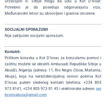
Državljani R. Srbije mogu da uđu u Kot D'Ivoar.
Potrebno je da poseduju odgovarajuću vizu.
Međunarodni letovi su obnovljeni i granice otvorene.
SOCIJALNI SPORAZUMI
Nije zaključen socijalni sporazum.
Kontakti:
Prilikom boravka u Kot D'Ivoar, za konzularnu pomoć i
zaštitu možete se obratiti Ambasadi Republike Srbije u
Abudži, Nigerija (adresa: 11, Rio Negro Close, Maitama,
Abuja), koja na nerezidencijalnoj osnovi pokriva Kot
D'Ivoar, putem sledećeg kontakt telefona: +234 805
973 8141, +234 805 973 81 45 i elektronske adrese:
ser
bconsabuja@gmail.com