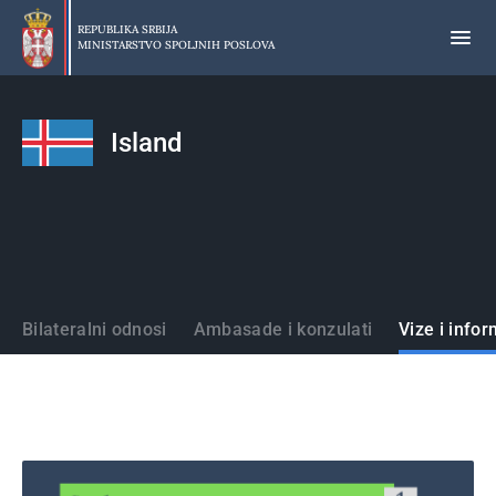
Preskoči
na
REPUBLIKA SRBIJA
MINISTARSTVO SPOLJNIH POSLOVA
glavni
deo
sadržaja
Island
Države
Bilateralni odnosi
Ambasade i konzulati
Vize i infor