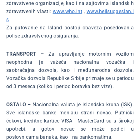
zdravstvene organizacije, kao i na sajtovima islandskih
zdravstvenih vlasti:
www.who.int
,
www.heilsugaeslan.i
s
Za putovanje na Island postoji obaveza posedovanja
polise zdravstvenog osiguranja.
TRANSPORT –
Za upravljanje motornim vozilom
neophodna je važeća nacionalna vozačka i
saobraćajna dozvola, kao i međunarodna dozvola.
Vozačka dozvola Republike Srbije priznaje se u periodu
od 3 meseca (koliko i period boravka bez vize).
OSTALO –
Nacionalna valuta je islandska kruna (ISK).
Sve islandske banke menjaju strani novac. Putnički
čekovi, kreditne kartice VISA i MasterCard su u širokoj
upotrebi, a gotov novac se može podići u
poslovnicama banaka, kao i na bankomatima.