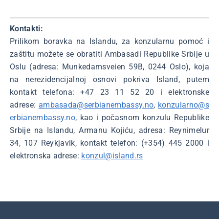
Kontakti:
Prilikom boravka na Islandu, za konzularnu pomoć i
zaštitu možete se obratiti Ambasadi Republike Srbije u
Oslu (adresa: Munkedamsveien 59B, 0244 Oslo), koja
na nerezidencijalnoj osnovi pokriva Island, putem
kontakt telefona: +47 23 11 52 20 i elektronske
adrese:
ambasada@serbianembassy.no
,
konzularno@s
erbianembassy.no
, kao i počasnom konzulu Republike
Srbije na Islandu, Armanu Kojiću, adresa: Reynimelur
34, 107 Reykjavik, kontakt telefon: (+354) 445 2000 i
elektronska adrese:
konzul@island.rs