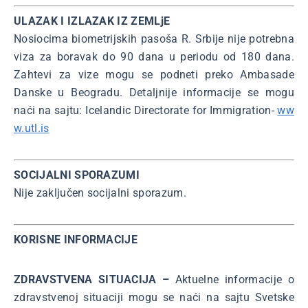
ULAZAK I IZLAZAK IZ ZEMLjE
Nosiocima biometrijskih pasoša R. Srbije nije potrebna
viza za boravak do 90 dana u periodu od 180 dana.
Zahtevi za vize mogu se podneti preko Ambasade
Danske u Beogradu. Detaljnije informacije se mogu
naći na sajtu: Icelandic Directorate for Immigration-
ww
w.utl.is
SOCIJALNI SPORAZUMI
Nije zaključen socijalni sporazum.
KORISNE INFORMACIJE
ZDRAVSTVENA SITUACIJA –
Aktuelne informacije o
zdravstvenoj situaciji mogu se naći na sajtu Svetske