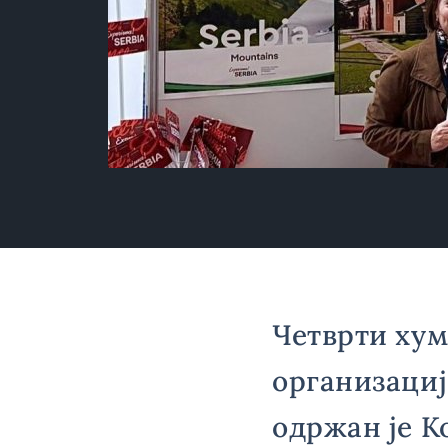
Четврти хум
организаци
одржан је К