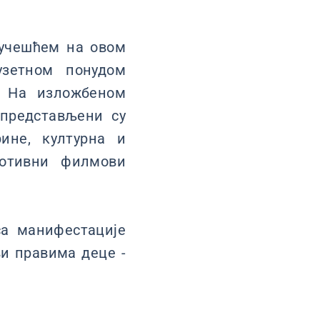
 учешћем на овом
узетном понудом
. На изложбеном
 представљени су
ине, културна и
мотивни филмови
са манифестације
ви правима деце -