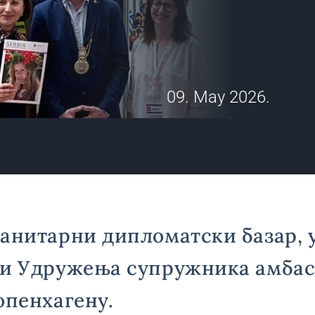
09. May 2026.
анитарни дипломатски базар, 
ји Удружења супружника амбас
опенхагену.