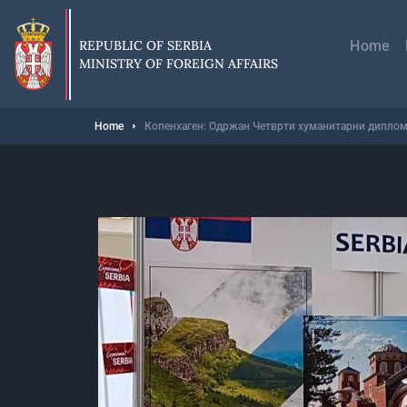
Skip
Главн
to
навиг
main
REPUBLIC OF SERBIA
Home
content
MINISTRY OF FOREIGN AFFAIRS
Breadcrumb
Home
Копенхаген: Одржан Четврти хуманитарни диплом