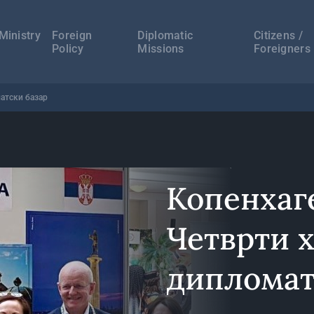
а
ација
Ministry
Foreign
Diplomatic
Citizens /
Policy
Missions
Foreigners
атски базар
Копенхаг
Четврти 
дипломат