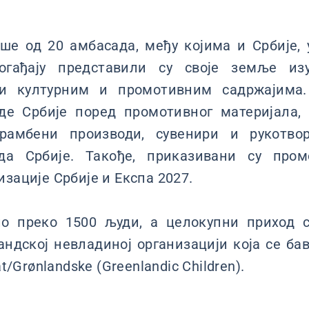
ше од 20 амбасада, међу којима и Србије,
огађају представили су своје земље из
 и културним и промотивним садржајима
де Србије поред промотивног материјала,
храмбени производи, сувенири и рукотвор
уда Србије. Такође, приказивани су про
изације Србије и Експа 2027.
ло преко 1500 људи, а целокупни приход 
андској невладиној организацији која се ба
at/Grønlandske (Greenlandic Children).