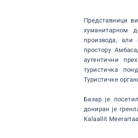
Представници ви
хуманитарном д
производа, али
простору Амбаса
аутентични пре
туристичка пон
Туристичке орган
Базар је посети
дониран је гренл
Kalaallit Meerarta