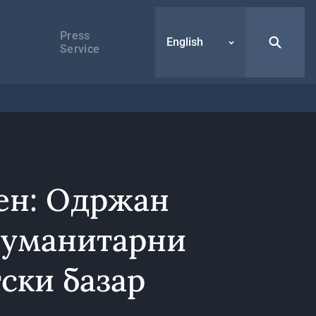
Press
English
Service
ен: Одржан
хуманитарни
ски базар