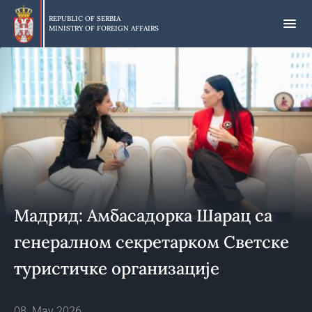
Skip
to
REPUBLIC OF SERBIA
MINISTRY OF FOREIGN AFFAIRS
main
content
Мадрид: Амбасадорка Шарац са
генералном секретарком Светске
туристичке организације
08. May 2026.