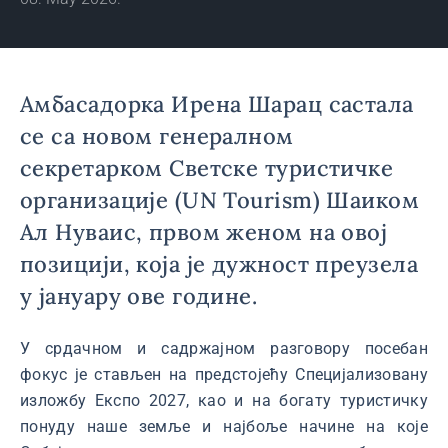
Амбасадорка Ирена Шарац састала
се са новом генералном
секретарком Светске туристичке
организације (UN Tourism) Шаиком
Ал Нуваис, првом женом на овој
позицији, која је дужност преузела
у јануару ове године.
У срдачном и садржајном разговору посебан
фокус је стављен на предстојећу Специјализовану
изложбу Eкспо 2027, као и на богату туристичку
понуду наше земље и најбоље начине на које