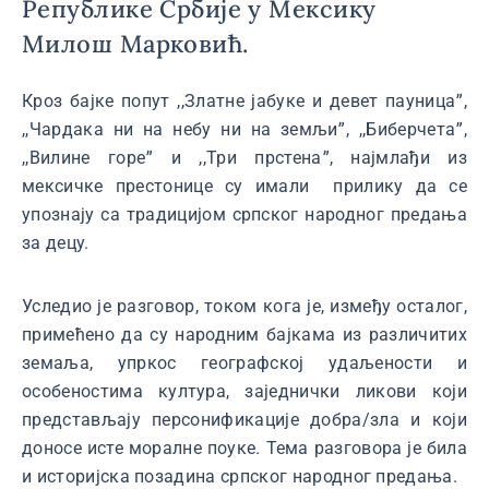
Републике Србије у Мексику
Милош Марковић.
Кроз бајке попут ,,Златне јабуке и девет пауницаˮ,
,,Чардака ни на небу ни на земљиˮ, ,,Биберчетаˮ,
,,Вилине гореˮ и ,,Три прстенаˮ, најмлађи из
мексичке престонице су имали прилику да се
упознају са традицијом српског народног предања
за децу.
Уследио је разговор, током кога је, између осталог,
примећено да су народним бајкама из различитих
земаља, упркос географској удаљености и
особеностима култура, заједнички ликови који
представљају персонификације добра/зла и који
доносе исте моралне поуке. Тема разговора је била
и историјска позадина српског народног предања.