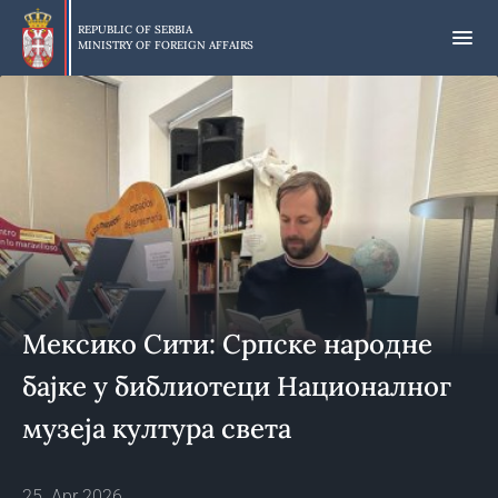
Skip
to
REPUBLIC OF SERBIA
MINISTRY OF FOREIGN AFFAIRS
main
content
Мексико Сити: Српске народне
бајке у библиотеци Националног
музеја култура света
25. Apr 2026.