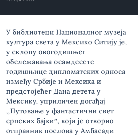
У библиотеци Националног музеја
култура света у Мексико Ситију је,
у склопу овогодишњег
обележавања осамдесете
годишњице дипломатских односа
између Србије и Мексика и
предстојећег Дана детета у
Мексику, уприличен догађај
,,Путовање у фантастични свет
српских бајкиˮ, који је отворио
отправник послова у Амбасади