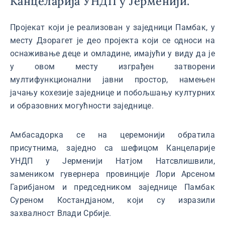
Канцеларија УНДП у Јерменији.
Пројекат који је реализован у заједници Памбак, у
месту Дзорагет је део пројекта који се односи на
оснаживање деце и омладине, имајући у виду да је
у овом месту изграђен затворени
мултифункционални јавни простор, намењен
јачању кохезије заједнице и побољшању културних
и образовних могућности заједнице.
Амбасадорка се на церемонији обратила
присутнима, заједно са шефицом Канцеларије
УНДП у Јерменији Натјом Натсвлишвили,
замеником гувернера провинције Лори Арсеном
Гарибјаном и председником заједнице Памбак
Суреном Костандјаном, који су изразили
захвалност Влади Србије.