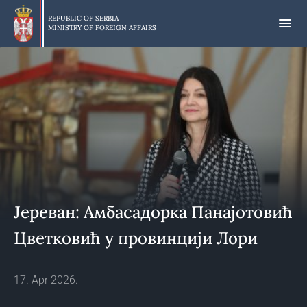
Skip
to
REPUBLIC OF SERBIA
MINISTRY OF FOREIGN AFFAIRS
main
content
Јереван: Амбасадорка Панајотовић
Цветковић у провинцији Лори
17. Apr 2026.