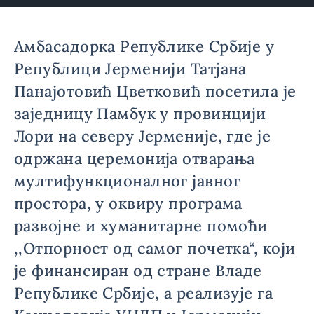
Амбасадорка Републике Србије у
Републици Јерменији Татјана
Панајотовић Цветковић посетила је
заједницу Памбук у провинцији
Лори на северу Јерменије, где је
одржана церемонија отварања
мултифункционалног јавног
простора, у оквиру програма
развојне и хуманитарне помоћи
,,Отпорност од самог почетка“, који
је финансиран од стране Владе
Републике Србије, а реализује га