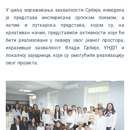
У циљу изражавања захвалности Србији, изведена
је представа инспирисана српском поемом, а
затим и луткарска представа, којом су, на
креативан начин, представили активности које ће
бити реализоване у оквиру овог јавног простора,
изразивши захвалност Влади Србије, УНДП и
локалној заједници, који су омогућили реализацију
овог пројекта.