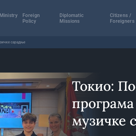
а
ација
Ministry
Foreign
Diplomatic
Citizens /
Policy
Missions
Foreigners
узичке сарадње
Токио: По
програма
музичке 