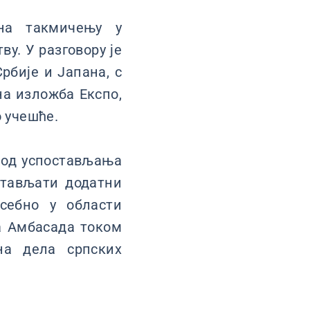
 на такмичењу у
у. У разговору је
рбије и Јапана, с
на изложба Експо,
о учешће.
а од успостављања
стављати додатни
себно у области
да Амбасада током
на дела српских