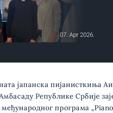
07. Apr 2026.
ната јапанска пијанисткиња А
 Амбасаду Републике Србије зај
међународног програма „Piano 