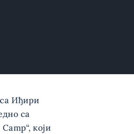
иса Иђири
едно са
Camp“, који