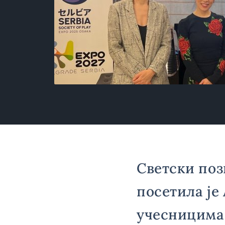
Светски поз
посетила је
учесницима 