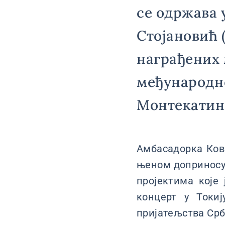
се одржава 
Стојановић (
награђених
међународн
Монтекатини
Амбасадорка Ков
њеном доприносу
пројектима које 
концерт у Токи
пријатељства Срб