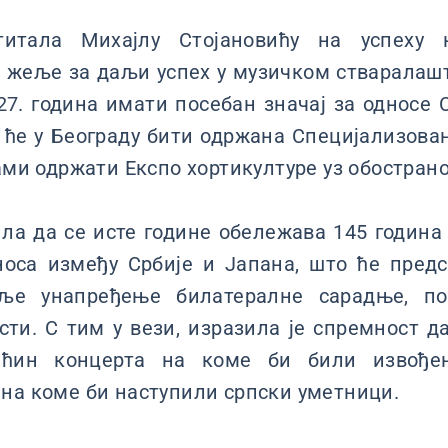
титала Михајлу Стојановићу на успеху
з жеље за даљи успех у музичком стваралаштв
27. година имати посебан значај за односе С
 ће у Београду бити одржана Специјализова
хами одржати Експо хортикултуре уз обостран
ила да се исте године обележава 145 годин
носа између Србије и Јапана, што ће пред
аље унапређење билатералне сарадње, по
сти. С тим у вези, изразила је спремност 
аћин концерта на коме би били извође
на коме би наступили српски уметници.