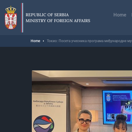
Skip
Главн
to
навиг
main
REPUBLIC OF SERBIA
Home
content
MINISTRY OF FOREIGN AFFAIRS
Breadcrumb
Home
Токио: Посета учесника програма међународне м