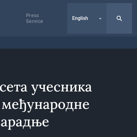
Press
English
Service
сета учесника
 међународне
сарадње