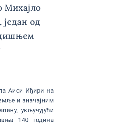
о Михајло
, један од
одишњем
у
ла Аиси Иђири на
емље и значајним
апану, укључујући
вања 140 година