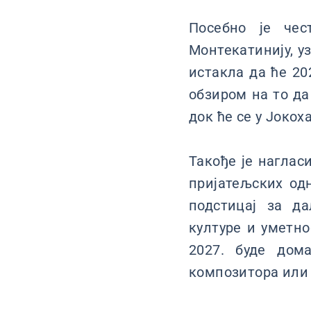
Посебно је чес
Монтекатинију, у
истакла да ће 20
обзиром на то да
док ће се у Јоко
Такође је наглас
пријатељских од
подстицај за д
културе и уметно
2027. буде дом
композитора или 