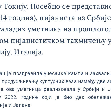
у Токију. Посебно се представи
14 година), пијаниста из Србије
 младих уметника на прошлог
ом пијанистичком такмичењу 
ју, Италија.
ач је поздравила учеснике кампа и захвали
 продубљивању културних веза између две з
је ова уметница реализовала у Србији и Ј
ју 2022. године који је био део обележа
ије и Јапана.