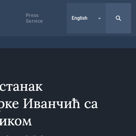
Press
English
Service
станак
рке Иванчић са
иком