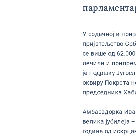
парламентар
У срдачној и при
пријатељство Срби
се више од 62.000
лечили и припрем
је подршку Југос
оквиру Покрета н
председника Хаби
Амбасадорка Иван
велика јубилеја 
година од искрца