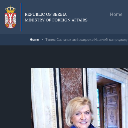
Skip
Главн
to
навиг
main
REPUBLIC OF SERBIA
Home
content
MINISTRY OF FOREIGN AFFAIRS
Breadcrumb
Home
Тунис: Састанак амбасадорке Иванчић са предсе