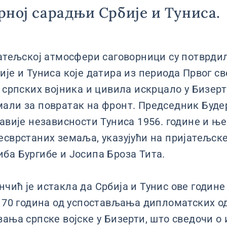
ној сарадњи Србије и Туниса.
јатељској атмосфери саговорници су потврди
је и Туниса које датира из периода Првог св
 српских војника и цивила искрцало у Бизерти
али за повратак на фронт. Председник Буде
лавије независности Туниса 1956. године и њ
есврстаних земаља, указујући на пријатељск
ба Бургибе и Јосипа Броза Тита.
чић је истакла да Србија и Тунис ове године
– 70 година од успостављања дипломатских о
вања српске војске у Бизерти, што сведочи о