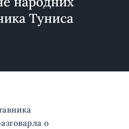
е народних
ника Туниса
тавника
разговарла о