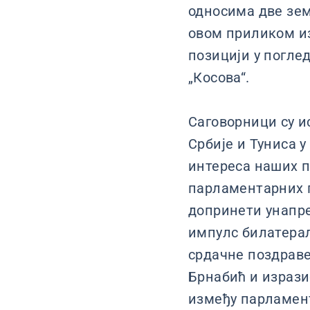
односима две зем
овом приликом из
позицији у погле
„Косова“.
Саговорници су и
Србије и Туниса у
интереса наших 
парламентарних г
допринети унапре
импулс билатерал
срдачне поздрав
Брнабић и изрази
између парламент