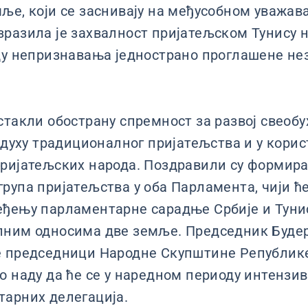
ље, који се заснивају на међусобном уважав
разила је захвалност пријатељском Тунису 
ду непризнавања једнострано проглашене нез
стакли обострану спремност за развој свеоб
 духу традиционалног пријатељства и у корис
пријатељских народа. Поздравили су формир
рупа пријатељства у оба Парламента, чији ћ
ђењу парламентарне сарадње Србије и Тунис
ним односима две земље. Председник Будер
е председници Народне Скупштине Републике
о наду да ће се у наредном периоду интензи
арних делегација.