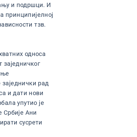
ању и подршци. И
на принципијелној
ависности тзв.
ухватних односа
т заједничког
ање
е заједнички рад
а и дати нови
бала упутио је
 Србије Ани
вирати сусрети