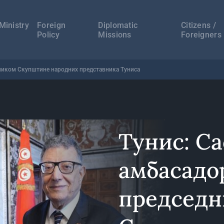
а
ација
Ministry
Foreign
Diplomatic
Citizens /
Policy
Missions
Foreigners
дником Скупштине народних представника Туниса
Тунис: Са
амбасадо
председн