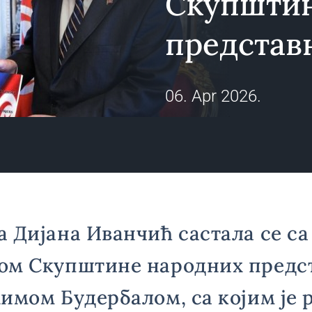
Скупштин
представ
06. Apr 2026.
 Дијана Иванчић састала се са
ом Скупштине народних предс
имом Будербалом, са којим је 