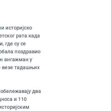
ли историјско
етског рата када
, где су се
рбала поздравио
ен ангажман у
е везе тадашњих
 обележавају два
дноса и 110
 историјским