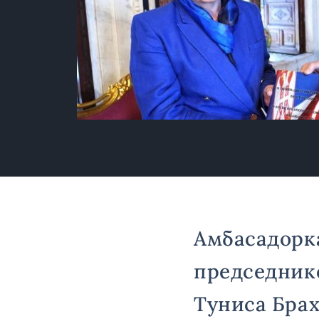
Амбасадорка
председник
Туниса Брах