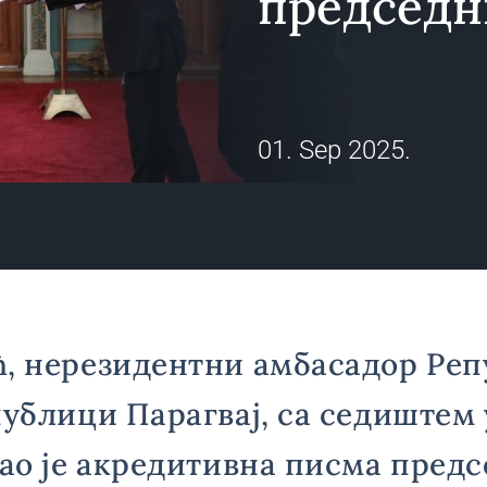
председн
01. Sep 2025.
ћ, нерезидентни амбасадор Ре
публици Парагвај, са седиштем 
дао је акредитивна писма предс