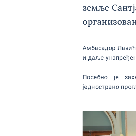
земље Сантј
организован
Амбасадор Лазић
и даље унапређе
Посебно је за
једнострано прог