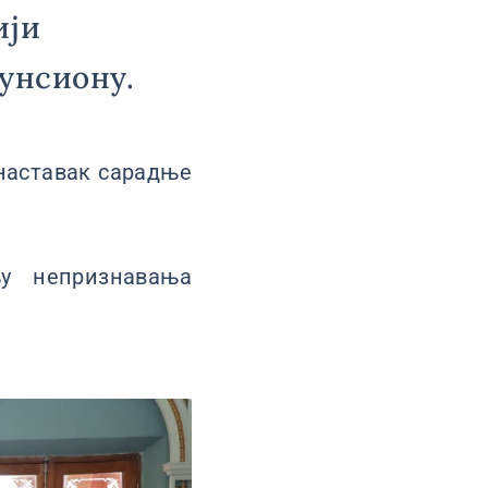
ији
сунсиону.
наставак сарадње
у непризнавања