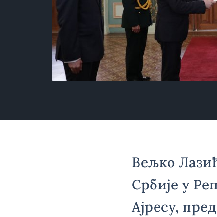
Вељко Лази
Србије у Ре
Ајресу, пре