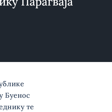
ику Парагваја
публике
у Буенос
еднику те