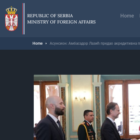
Skip
Главн
to
навиг
main
REPUBLIC OF SERBIA
Home
content
MINISTRY OF FOREIGN AFFAIRS
Breadcrumb
Home
Асунсион: Амбасадор Лазић предао акредитивна п