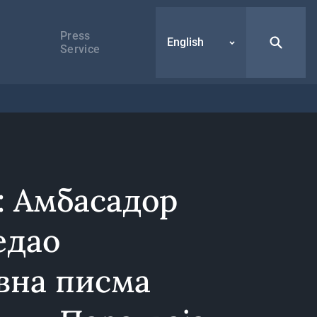
Press
English
Service
: Амбасадор
едао
вна писма