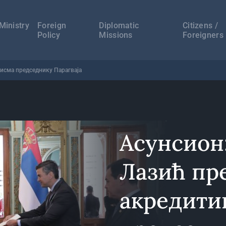
а
ација
Ministry
Foreign
Diplomatic
Citizens /
Policy
Missions
Foreigners
исма председнику Парагваја
Асунсион
Лазић пр
акредити