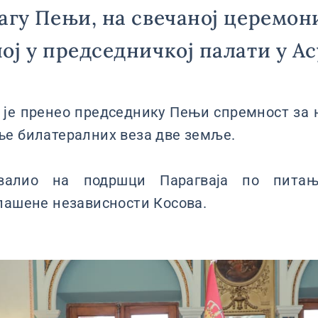
агу Пењи, на свечаној церемон
ој у председничкој палати у А
 је пренео председнику Пењи спремност за 
ње билатералних веза две земље.
хвалио на подршци Парагваја по питањ
лашене независности Косова.