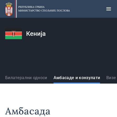
Прескочи
на
РЕПУБЛИКА СРБИЈА
МИНИСТАРСТВО СПОЉНИХ ПОСЛОВА
главни
део
садржаја
Кенија
Државе
Билатерални односи
Амбасаде и конзулати
Визе
Амбасада