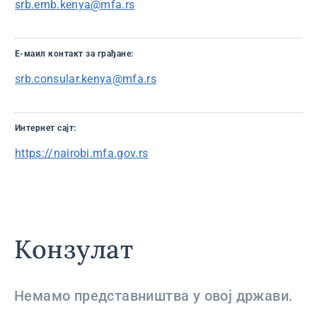
srb.emb.kenya@mfa.rs
E-маил контaкт за грађане:
srb.consular.kenya@mfa.rs
Интернет сајт:
https://nairobi.mfa.gov.rs
Конзулат
Немамо представништва у овој држави.