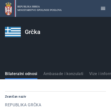
Preskoči
na
REPUBLIKA SRBIJA
MINISTARSTVO SPOLJNIH POSLOVA
glavni
deo
sadržaja
Grčka
Države
Bilateralni odnosi
Ambasade i konzulati
Vize i infor
Zvaničan naziv
REPUBLIKA GRČKA