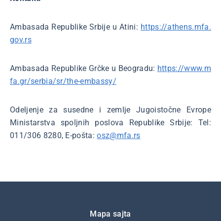
Ambasada Republike Srbije u Atini:
https://athens.mfa.
gov.rs
Ambasada Republike Grčke u Beogradu:
https://www.m
fa.gr/serbia/sr/the-embassy/
Odeljenje za susedne i zemlje Jugoistočne Evrope
Ministarstva spoljnih poslova Republike Srbije: Tel:
011/306 8280, E-pošta:
osz@mfa.rs
Подножје
Mapa sajta