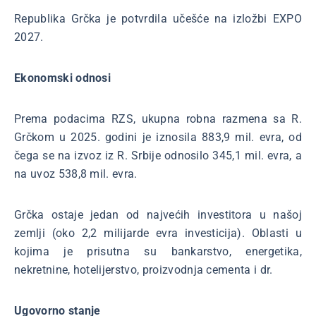
Republika Grčka je potvrdila učešće na izložbi EXPO
2027.
Ekonomski odnosi
Prema podacima RZS, ukupna robna razmena sa R.
Grčkom u 2025. godini je iznosila 883,9 mil. evra, od
čega se na izvoz iz R. Srbije odnosilo 345,1 mil. evra, a
na uvoz 538,8 mil. evra.
Grčka ostaje jedan od najvećih investitora u našoj
zemlji (oko 2,2 milijarde evra investicija). Oblasti u
kojima je prisutna su bankarstvo, energetika,
nekretnine, hotelijerstvo, proizvodnja cementa i dr.
Ugovorno stanje