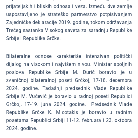
prijateljskih i bliskih odnosa i veza. Između dve zemlje
uspostavljeno je strateško partnerstvo potpisivanjem
Zajedničke deklaracije 2019. godine, tokom održavanja
Trećeg sastanka Visokog saveta za saradnju Republike
Srbije i Republike Grčke.
Bilateralne odnose karakteriše intenzivan politički
dijalog na visokom i najvišem nivou. Ministar spoljnih
poslova Republike Srbije M. Đurić boravio je u
zvaničnoj bilateralnoj poseti Grčkoj, 17-18. decembra
2024. godine. Tadašnji predsednik Vlade Republike
Srbije M. Vučević je boravio u radnoj poseti Republici
Grčkoj, 17-19. juna 2024. godine. Predsednik Vlade
Republike Grčke K. Micotakis je boravio u radnim
posetama Republici Srbiji 11-12. februara i 23. oktobra
2024. godine.