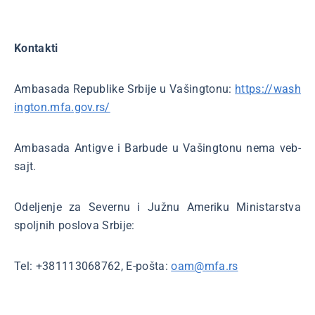
Kontakti
Ambasada Republike Srbije u Vašingtonu:
https://wash
ington.mfa.gov.rs/
Ambasada Antigve i Barbude u Vašingtonu nema veb-
sajt.
Odeljenje za Severnu i Južnu Ameriku Ministarstva
spoljnih poslova Srbije:
Tel: +381113068762, E-pošta:
oam@mfa.rs