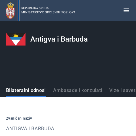
Preskoči
na
REPUBLIKA SRBIJA
MINISTARSTVO SPOLJNIH POSLOVA
glavni
deo
sadržaja
Antigva i Barbuda
Države
Bilateralni odnosi
Ambasade i konzulati
Vize i save
Zvaničan naziv
ANTIGVA I BARBUDA