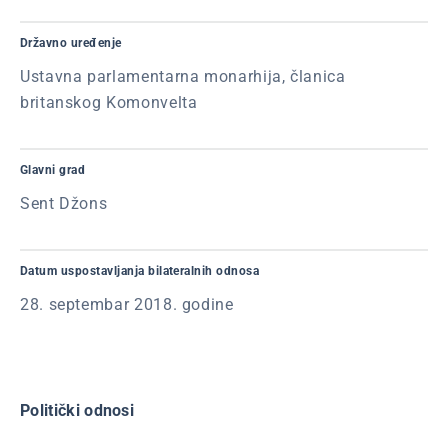
Državno uređenje
Ustavna parlamentarna monarhija, članica
britanskog Komonvelta
Glavni grad
Sent Džons
Datum uspostavljanja bilateralnih odnosa
28. septembar 2018. godine
Politički odnosi