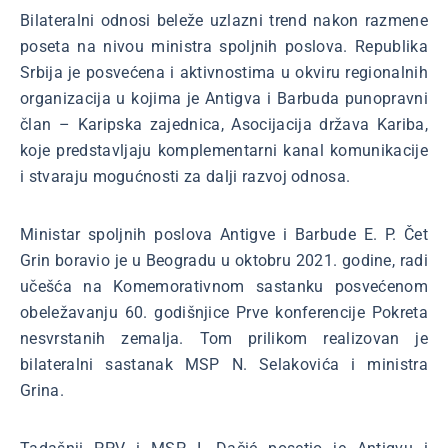
Bilateralni odnosi beleže uzlazni trend nakon razmene
poseta na nivou ministra spoljnih poslova. Republika
Srbija je posvećena i aktivnostima u okviru regionalnih
organizacija u kojima je Antigva i Barbuda punopravni
član – Karipska zajednica, Asocijacija država Kariba,
koje predstavljaju komplementarni kanal komunikacije
i stvaraju mogućnosti za dalji razvoj odnosa.
Ministar spoljnih poslova Antigve i Barbude E. P. Čet
Grin boravio je u Beogradu u oktobru 2021. godine, radi
učešća na Komemorativnom sastanku posvećenom
obeležavanju 60. godišnjice Prve konferencije Pokreta
nesvrstanih zemalja. Tom prilikom realizovan je
bilateralni sastanak MSP N. Selakovića i ministra
Grina.