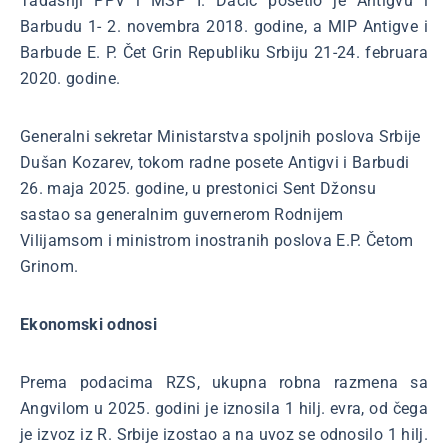
Tadašnji PPV i MSP I. Dačić posetio je Antigvu i
Barbudu 1- 2. novembra 2018. godine, a MIP Antigve i
Barbude E. P. Čet Grin Republiku Srbiju 21-24. februara
2020. godine.
Generalni sekretar Ministarstva spoljnih poslova Srbije
Dušan Kozarev, tokom radne posete Antigvi i Barbudi
26. maja 2025. godine, u prestonici Sent Džonsu
sastao sa generalnim guvernerom Rodnijem
Vilijamsom i ministrom inostranih poslova E.P. Četom
Grinom.
Ekonomski odnosi
Prema podacima RZS, ukupna robna razmena sa
Angvilom u 2025. godini je iznosila 1 hilj. evra, od čega
je izvoz iz R. Srbije izostao a na uvoz se odnosilo 1 hilj.