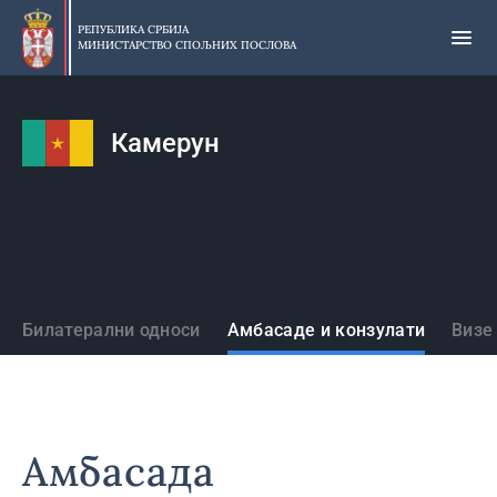
Прескочи
на
РЕПУБЛИКА СРБИЈА
МИНИСТАРСТВО СПОЉНИХ ПОСЛОВА
главни
део
садржаја
Камерун
Државе
Билатерални односи
Амбасаде и конзулати
Визе
Амбасада