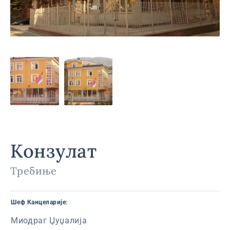
Конзулат
Требиње
Шеф Канцеларије:
Миодраг Џуџалија