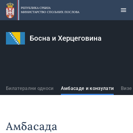
Прескочи
на
РЕПУБЛИКА СРБИЈА
МИНИСТАРСТВО СПОЉНИХ ПОСЛОВА
главни
део
садржаја
Босна и Херцеговина
Државе
Билатерални односи
Амбасаде и конзулати
Визе
Амбасада