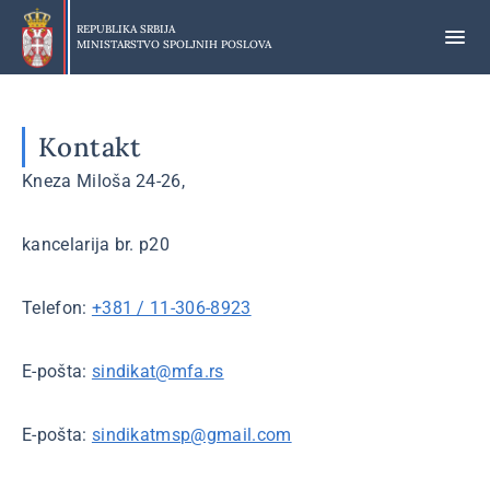
Preskoči
na
REPUBLIKA SRBIJA
MINISTARSTVO SPOLJNIH POSLOVA
glavni
deo
sadržaja
Kontakt
Kneza Miloša 24-26,
kancelarija br. p20
Telefon:
+381 / 11-306-8923
E-pošta:
sindikat@mfa.rs
E-pošta:
sindikatmsp@gmail.com