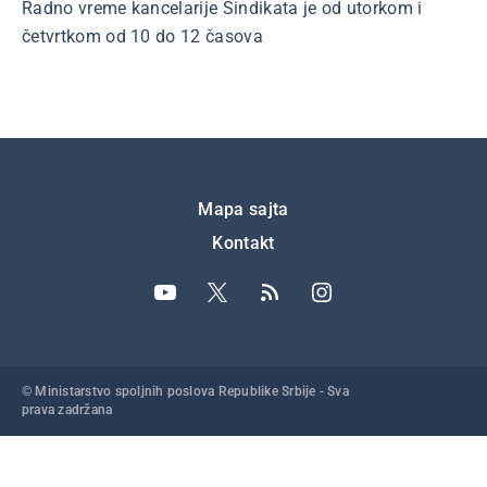
Radno vreme kancelarije Sindikata je od utorkom i
četvrtkom od 10 do 12 časova
Подножје
Mapa sajta
Kontakt
© Ministarstvo spoljnih poslova Republike Srbije - Sva
prava zadržana