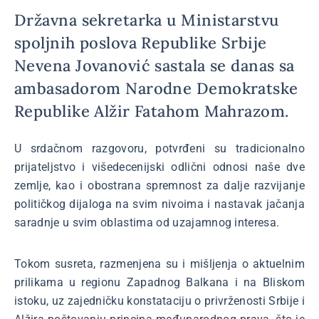
Državna sekretarka u Ministarstvu
spoljnih poslova Republike Srbije
Nevena Jovanović sastala se danas sa
ambasadorom Narodne Demokratske
Republike Alžir Fatahom Mahrazom.
U srdačnom razgovoru, potvrđeni su tradicionalno
prijateljstvo i višedecenijski odlični odnosi naše dve
zemlje, kao i obostrana spremnost za dalje razvijanje
političkog dijaloga na svim nivoima i nastavak jačanja
saradnje u svim oblastima od uzajamnog interesa.
Tokom susreta, razmenjena su i mišljenja o aktuelnim
prilikama u regionu Zapadnog Balkana i na Bliskom
istoku, uz zajedničku konstataciju o privrženosti Srbije i