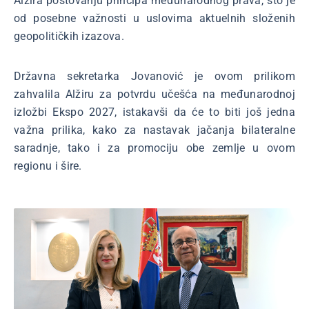
Alžira poštovanju principa međunarodnog prava, što je
od posebne važnosti u uslovima aktuelnih složenih
geopolitičkih izazova.
Državna sekretarka Jovanović je ovom prilikom
zahvalila Alžiru za potvrdu učešća na međunarodnoj
izložbi Ekspo 2027, istakavši da će to biti još jedna
važna prilika, kako za nastavak jačanja bilateralne
saradnje, tako i za promociju obe zemlje u ovom
regionu i šire.