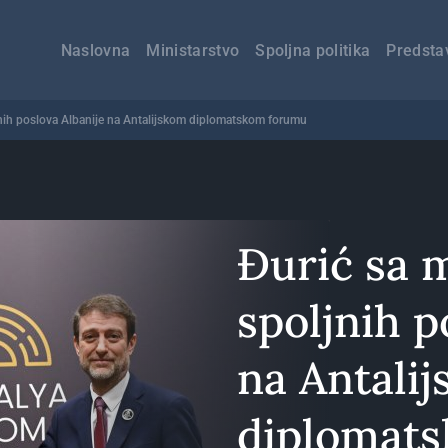
Главна
навигација
Naslovna
Ministarstvo
Spoljna politika
Predsta
jnih poslova Albanije na Antalijskom diplomatskom forumu
Đurić sa 
spoljnih p
na Antali
diplomat