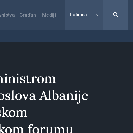
Latinica
vništva
Građani
Mediji
ministrom
oslova Albanije
jskom
skom forumu