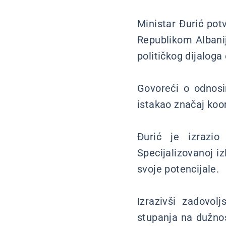
Ministar Đurić pot
Republikom Albani
političkog dijaloga
Govoreći o odnosi
istakao značaj koor
Đurić je izrazio
Specijalizovanoj i
svoje potencijale.
Izrazivši zadovo
stupanja na dužnos