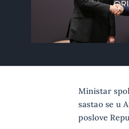
Ministar spo
sastao se u A
poslove Repu