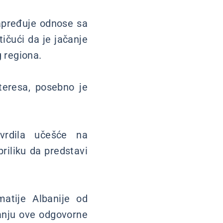
napređuje odnose sa
čući da je jačanje
g regiona.
teresa, posebno je
tvrdila učešće na
riliku da predstavi
atije Albanije od
manju ove odgovorne