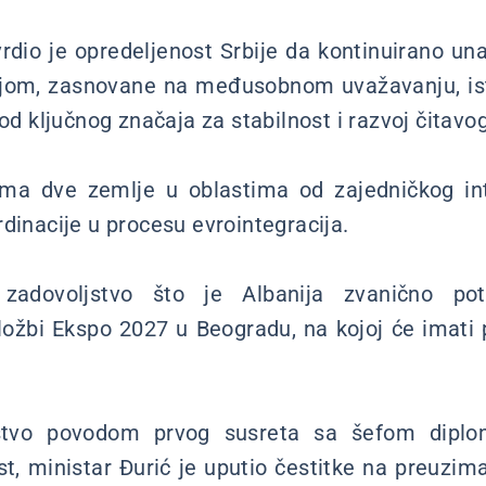
vrdio je opredeljenost Srbije da kontinuirano u
jom, zasnovane na međusobnom uvažavanju, isti
 od ključnog značaja za stabilnost i razvoj čitavo
ma dve zemlje u oblastima od zajedničkog in
dinacije u procesu evrointegracija.
 zadovoljstvo što je Albanija zvanično po
zložbi Ekspo 2027 u Beogradu, na kojoj će imati p
ljstvo povodom prvog susreta sa šefom diplom
t, ministar Đurić je uputio čestitke na preuzi