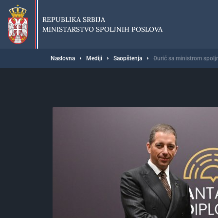
Preskoči
na
REPUBLIKA SRBIJA
glavni
MINISTARSTVO SPOLJNIH POSLOVA
deo
sadržaja
Breadcrumb
Naslovna
Mediji
Saopštenja
Đurić sa ministrom spol