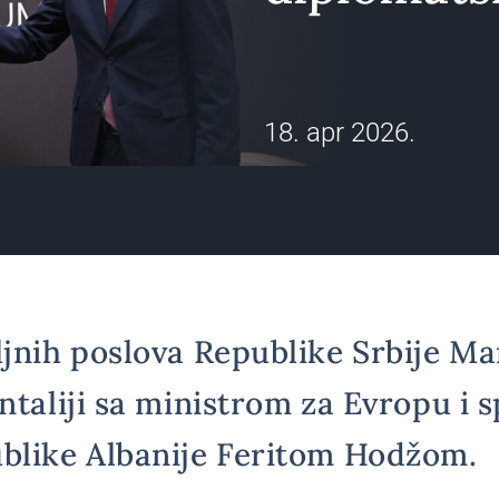
18. apr 2026.
ljnih poslova Republike Srbije M
ntaliji sa ministrom za Evropu i s
blike Albanije Feritom Hodžom.