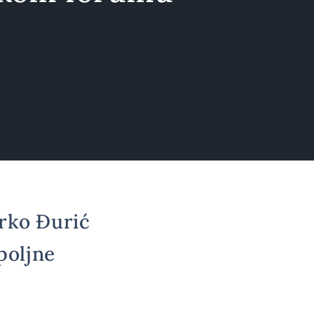
arko Đurić
poljne