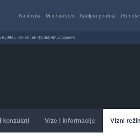
Главна
навигација
Naslovna
Ministarstvo
Spoljna politika
Predsta
A REGIME FOR ENTERING SERBIA Zimbabwe
 konzulati
Vize i informacije
Vizni reži