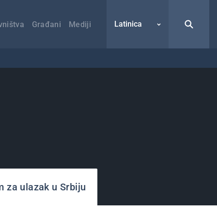
Latinica
vništva
Građani
Mediji
m za ulazak u Srbiju